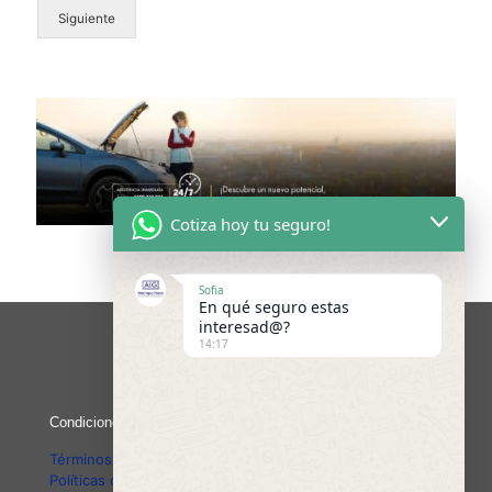
Siguiente
Cotiza hoy tu seguro!
Sofia
En qué seguro estas
interesad@?
14:17
Condiciones legales del sitio web
Términos y Condiciones
Políticas de Privacidad